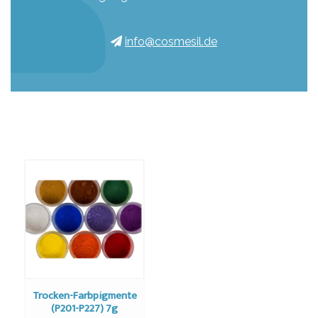
info@cosmesil.de
Trocken-Farbpigmente
(P201-P227) 7g